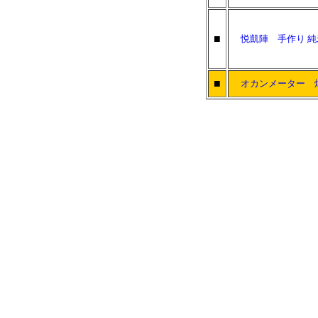
■
悦凱陣 手作り 純
■
オカンメーター 