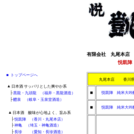
有限会社 丸尾本
悦凱陣
■
■
トップページへ
■
丸尾本店 香川
■
▲
日本酒 サッパリとした爽やか系
■
■
■
├
悦凱陣 純米大
黒龍・九頭龍 （福井・黒龍酒造）
■
■
├
醴泉 （岐阜・玉泉堂酒造）
■
悦凱陣 純米大吟醸
■
▲
日本酒 酸味が心地よく、旨み系
■
■
├
悦凱陣 （香川・丸尾本店）
■
■
├
神亀 （埼玉・神亀酒造）
■
■
├
長珍 （愛知・長珍酒造）