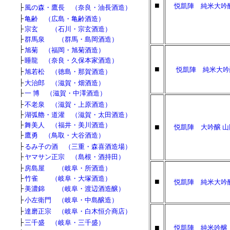
■
悦凱陣 純米大吟
■
■
├
風の森・鷹長 （奈良・油長酒造）
■
■
├
亀齢 （広島・亀齢酒造）
■
■
├
宗玄 （石川・宗玄酒造）
■
■
├
群馬泉 （群馬・島岡酒造）
├
旭菊 （福岡・旭菊酒造）
■
■
├
睡龍 （奈良・久保本家酒造）
■
悦凱陣 純米大吟
■
■
├
旭若松 （徳島・那賀酒造）
■
■
├
大治郎 （滋賀・畑酒造）
■
■
├
一 博 （滋賀・中澤酒造）
■
■
├
不老泉 （滋賀・上原酒造）
■
■
├
湖弧艪・道灌 （滋賀・太田酒造）
■
■
├
舞美人 （福井・美川酒造）
■
悦凱陣 大吟醸 山
■
■
├
鷹勇 （鳥取・大谷酒造）
■
■
├
るみ子の酒 （三重・森喜酒造場）
■
■
├
ヤマサン正宗 （島根・酒持田）
■
■
├
房島屋 （岐阜・所酒造）
■
■
├
竹雀 （岐阜・大塚酒造）
■
悦凱陣 純米大吟
■
■
├
美濃錦 （岐阜・渡辺酒造醸）
■
■
├
小左衛門 （岐阜・中島醸造）
■
■
├
達磨正宗 （岐阜・白木恒介商店）
■
■
├
三千盛 （岐阜・三千盛）
■
悦凱陣 純米吟