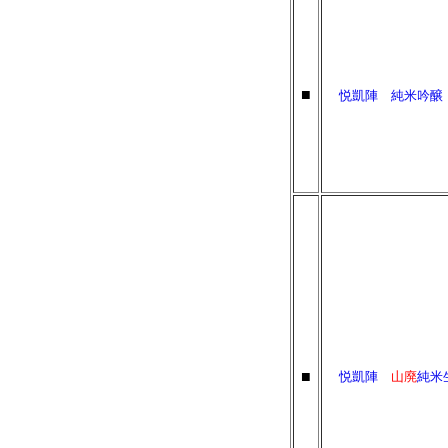
■
悦凱陣 純米吟
■
悦凱陣
山廃
純