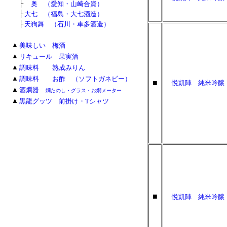
■
■
├
奥 （愛知・山崎合資）
├
大七 （福島・大七酒造）
├
天狗舞 （石川・車多酒造）
■
▲
美味しい 梅酒
■
▲
リキュール 果実酒
■
▲
調味料 熟成みりん
■
▲
調味料 お酢 （ソフトガネビー）
■
悦凱陣 純米吟醸
■
▲
酒燗器
燗たのし・グラス・お燗メーター
■
▲
黒龍グッツ 前掛け・Tシャツ
■
悦凱陣 純米吟醸