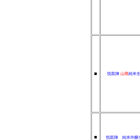
■
悦凱陣
山廃
純米
■
悦凱陣 純米吟