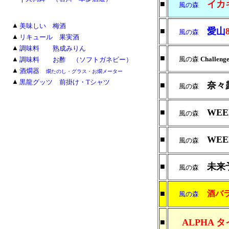
イカ
■
風の森
■
▲
美味しい 梅酒
愛山
■
風の森
■
▲
リキュール 果実酒
■
▲
調味料 熟成みりん
■
■
▲
風の森
Challenge
調味料 お酢 （ソフトガネビー）
■
▲
酒燗器
燗たのし・グラス・お燗メーター
■
▲
黒龍グッツ 前掛け・Tシャツ
奈々
■
風の森
WEE
■
風の森
WEE
■
風の森
未来
■
風の森
■
酒バ
風の森
ALPHA タ
■