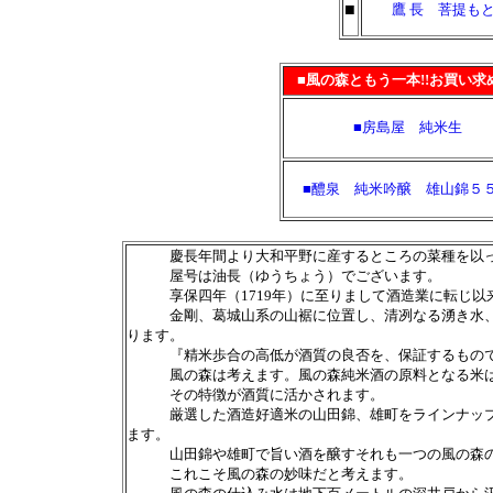
■
鷹 長 菩提も
■風の森ともう一本!!お買い
■房島屋 純米生
■醴泉 純米吟醸 雄山錦５
慶長年間より大和平野に産するところの菜種を以って
屋号は油長（ゆうちょう）でございます。
享保四年（1719年）に至りまして酒造業に転じ以
金剛、葛城山系の山裾に位置し、清冽なる湧き水、透
ります。
『精米歩合の高低が酒質の良否を、保証するもの
風の森は考えます。風の森純米酒の原料となる米は、
その特徴が酒質に活かされます。
厳選した酒造好適米の山田錦、雄町をラインナップに
ます。
山田錦や雄町で旨い酒を醸すそれも一つの風の森の技
これこそ風の森の妙味だと考えます。