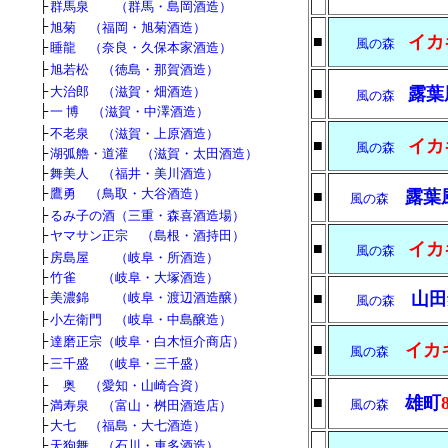
■
■
├
群馬泉 （群馬・島岡酒造）
├
旭菊 （福岡・旭菊酒造）
イカ
■
風の森
■
■
├
睡龍 （奈良・久保本家酒造）
■
■
├
旭若松 （徳島・那賀酒造）
■
■
├
大治郎 （滋賀・畑酒造）
露葉
■
風の森
■
■
├
一 博 （滋賀・中澤酒造）
■
■
├
不老泉 （滋賀・上原酒造）
イカ
■
風の森
■
■
├
湖弧艪・道灌 （滋賀・太田酒造）
■
■
├
舞美人 （福井・美川酒造）
■
■
├
鷹勇 （鳥取・大谷酒造）
露葉
■
風の森
■
■
├
るみ子の酒（三重・森喜酒造場）
■
■
├
ヤマサン正宗 （島根・酒持田）
イカ
■
風の森
■
■
├
房島屋 （岐阜・所酒造）
■
■
├
竹雀 （岐阜・大塚酒造）
■
■
├
山田
美濃錦 （岐阜・渡辺酒造醸）
■
風の森
■
■
├
小左衛門 （岐阜・中島醸造）
■
■
├
達磨正宗（岐阜・白木恒介商店）
イカ
■
風の森
■
■
├
三千盛 （岐阜・三千盛）
■
■
├
奥 （愛知・山崎合資）
雄町
■
■
■
├
風の森
満寿泉 （富山・桝田酒造店）
├
大七 （福島・大七酒造）
├
天狗舞 （石川・車多酒造）