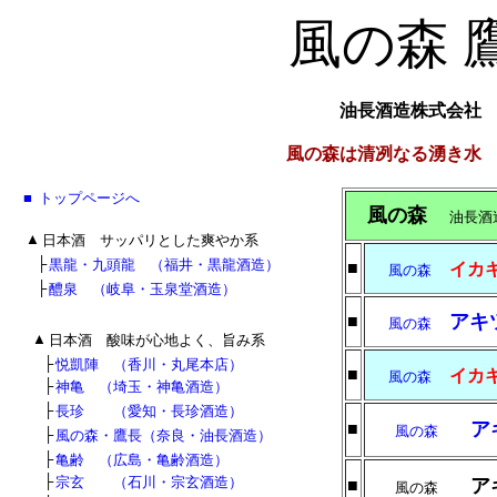
風の森 
油長酒造株式会
風の森は清冽なる湧き水
■
■
トップページへ
■
風の森
油長
■
▲
日本酒 サッパリとした爽やか系
■
■
├
黒龍・九頭龍 （福井・黒龍酒造）
■
イカ
風の森
■
■
├
醴泉 （岐阜・玉泉堂酒造）
アキ
■
風の森
■
▲
日本酒 酸味が心地よく、旨み系
■
■
├
悦凱陣 （香川・丸尾本店）
■
イカ
風の森
■
■
├
神亀 （埼玉・神亀酒造）
■
■
├
長珍 （愛知・長珍酒造）
ア
■
風の森
■
■
├
風の森・鷹長（奈良・油長酒造）
■
■
├
亀齢 （広島・亀齢酒造）
■
■
├
宗玄 （石川・宗玄酒造）
ア
■
風の森