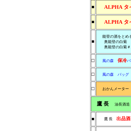
ALPHA タ
■
ALPHA タ
■
能登の酒をとめ
■
奥能登の白菊
奥能登の白菊＃風
□
保冷
風の森
バ
□
風の森 バッグ 1
□
おかんメーター
鷹 長
油長酒
出品酒
■
鷹 長