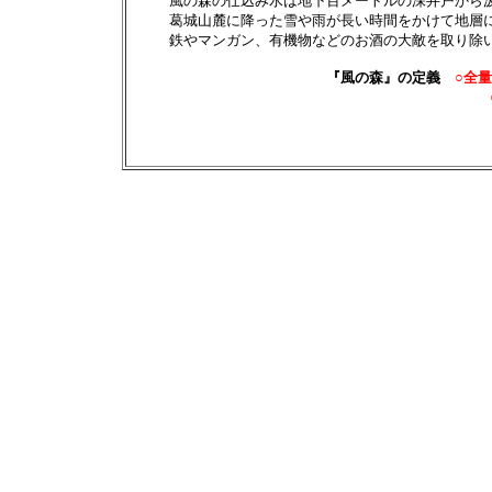
風の森の仕込み水は地下百メートルの深井戸から汲み
葛城山麓に降った雪や雨が長い時間をかけて地層にし
鉄やマンガン、有機物などのお酒の大敵を取り除い
『風の森』の定義
○全量
○全量一切火入れをせ
○全量純米酒で、アルコ
○全量お酒に割り水を